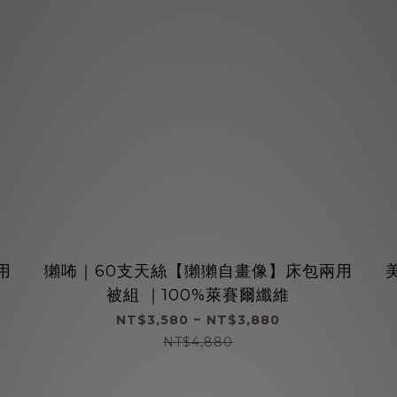
用
獺咘｜60支天絲【獺獺自畫像】床包兩用
被組 ｜100%萊賽爾纖維
NT$3,580 ~ NT$3,880
NT$4,880