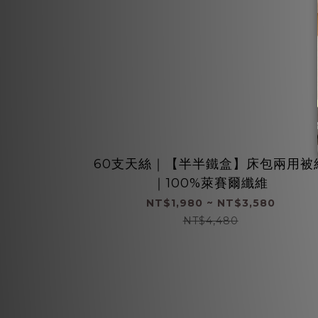
60支天絲｜【半半鐵盒】床包兩用被
｜100%萊賽爾纖維
NT$1,980 ~ NT$3,580
NT$4,480