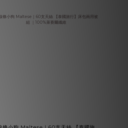
線條小狗 Maltese｜60支天絲 【泰國旅
60支