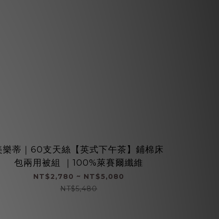
美樂蒂｜60支天絲【英式下午茶】鋪棉床
酷洛米｜
包兩用被組 ｜100%萊賽爾纖維
包兩
NT$2,780 ~ NT$5,080
NT$5,480