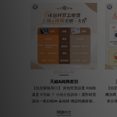
2024-04-12
天絲&純棉差別
【伯尼寢報局🕵🏻】 床包究竟該選 #純棉
【伯尼
還是 #天絲 ？ 小伯士告訴你！選對材質
機洗嗎？ 答案是可以的！ 小
讓你一夜好眠💤 🔺純棉 傳說阿嬤家都有
來分享 如何輕鬆用洗衣機清洗以
一條保暖的厚棉被 不僅柔軟厚實還能長
事項有哪些～ 🔺天
閱讀內文
年使用 因棉花纖維較粗，非常耐洗、耐
先將