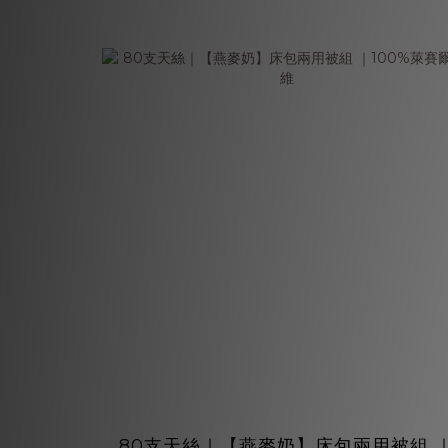
80支天絲｜【燕麥奶】床包兩用被組 