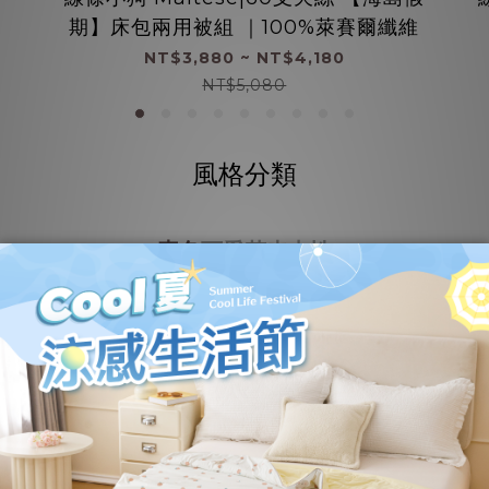
期】床包兩用被組 ｜100%萊賽爾纖維
NT$3,880 ~ NT$4,180
NT$5,080
風格分類
素色
可愛
花卉
中性