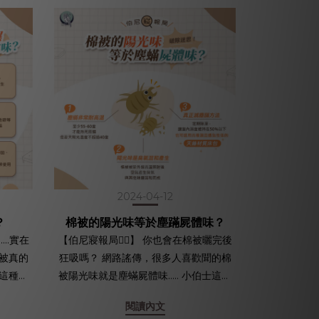
2024-04-12
？
棉被的陽光味等於塵蹣屍體味？
...實在
【伯尼寢報局🕵🏻】 你也會在棉被曬完後
棉被真的
狂吸嗎？ 網路謠傳，很多人喜歡聞的棉
被陽光味就是塵蟎屍體味..... 小伯士這次
幾招小
要來破除這個可怕迷思！ 曬過太陽的特
閱讀內文
霉的問
殊香味，真的跟塵蟎沒有關係啦😅 🔺為