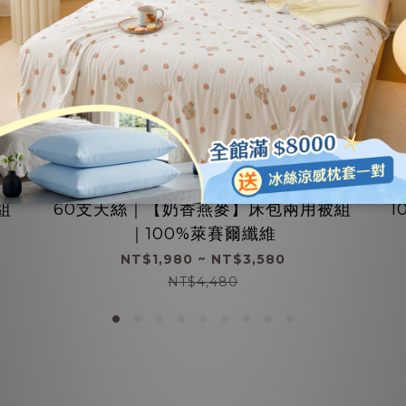
組
60支天絲｜【奶香燕麥】床包兩用被組
｜100%萊賽爾纖維
NT$1,980 ~ NT$3,580
NT$4,480