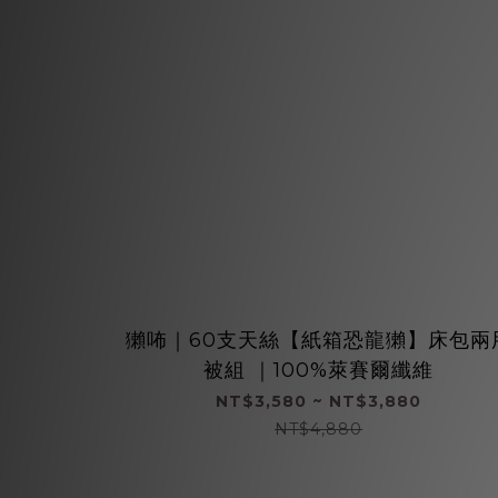
獺咘｜60支天絲【紙箱恐龍獺】床包兩
被組 ｜100%萊賽爾纖維
NT$3,580 ~ NT$3,880
NT$4,880