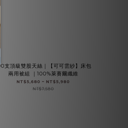
100支頂級雙股天絲｜【可可雲紗】床包
60支天
60支
兩用被組 ｜100%萊賽爾纖維
NT$5,680 ~ NT$5,980
N
NT$7,580