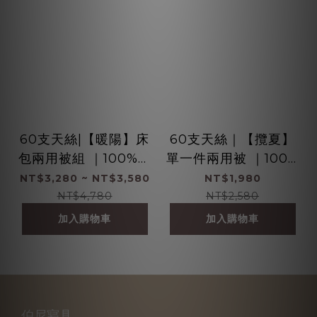
60支天絲|【暖陽】床
60支天絲｜【攬夏】
包兩用被組 ｜100%萊
單一件兩用被 ｜100%
賽爾纖維
萊賽爾纖維
NT$3,280 ~ NT$3,580
NT$1,980
NT$4,780
NT$2,580
加入購物車
加入購物車
伯尼寢具