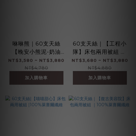
咻咻熊｜60支天絲
60支天絲｜【工程小
【晚安小熊泥-奶油
隊】床包兩用被組 ｜
黃】床包兩用被組 ｜
100%萊賽爾纖維
NT$3,580 ~ NT$3,880
NT$3,680 ~ NT$3,880
100%萊賽爾纖維
NT$4,780
NT$4,880
加入購物車
加入購物車