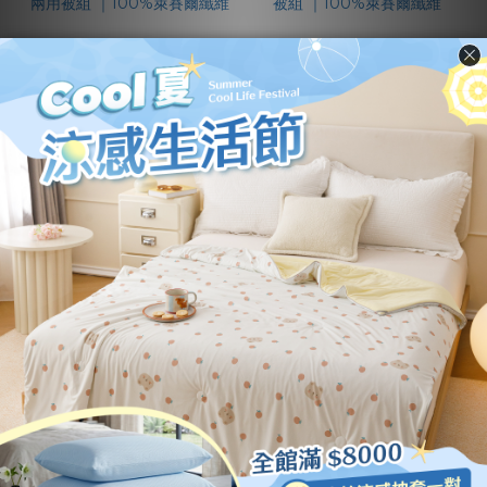
80支天絲｜【調皮小
60支天絲｜【袋熊】
熊】床包兩用被組 ｜
床包兩用被組 ｜100%
100%萊賽爾纖維
萊賽爾纖維
NT$4,480
NT$3,280 ~ NT$3,580
NT$5,580
NT$4,780
加入購物車
加入購物車