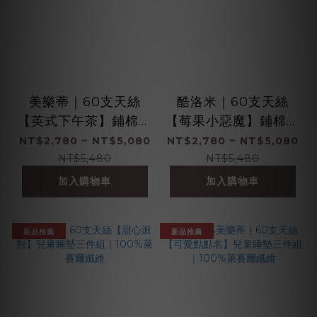
美樂蒂｜60支天絲
酷洛米｜60支天絲
【英式下午茶】鋪棉床
【莓果小惡魔】鋪棉床
包兩用被組 ｜100%萊
包兩用被組 ｜100%萊
NT$2,780 ~ NT$5,080
NT$2,780 ~ NT$5,080
賽爾纖維
賽爾纖維
NT$5,480
NT$5,480
加入購物車
加入購物車
新品推薦
新品推薦