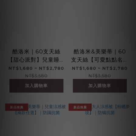
酷洛米｜60支天絲
酷洛米&美樂蒂｜60
【甜心派對】兒童睡墊
支天絲【可愛點點名】
三件組｜100%萊賽爾
兒童睡墊三件組｜
NT$1,680 ~ NT$2,780
NT$1,680 ~ NT$2,780
纖維
100%萊賽爾纖維
NT$3,580
NT$3,580
加入購物車
加入購物車
新品推薦
新品推薦