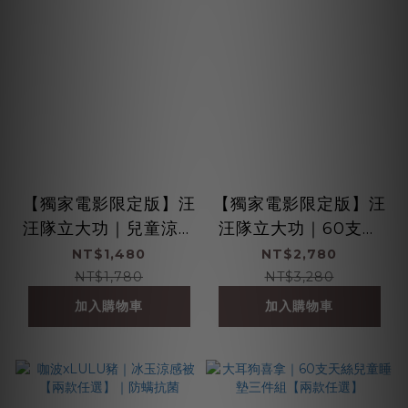
【獨家電影限定版】汪
【獨家電影限定版】汪
汪隊立大功｜兒童涼感
汪隊立大功｜60支天
被【兩款任選】｜防螨
絲兒童睡墊三件組【兩
NT$1,480
NT$2,780
抗菌
款任選】
NT$1,780
NT$3,280
加入購物車
加入購物車