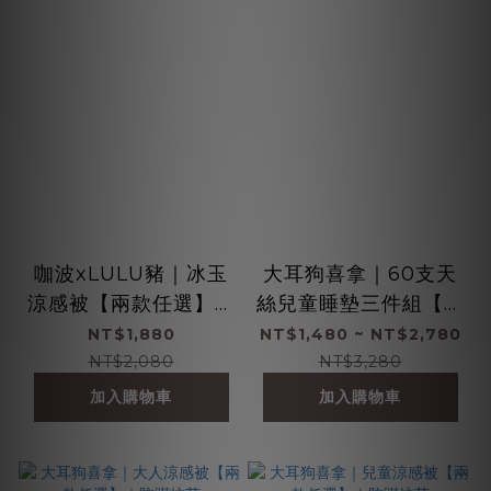
咖波xLULU豬｜冰玉
大耳狗喜拿｜60支天
涼感被【兩款任選】｜
絲兒童睡墊三件組【兩
防螨抗菌
款任選】
NT$1,880
NT$1,480 ~ NT$2,780
NT$2,080
NT$3,280
加入購物車
加入購物車