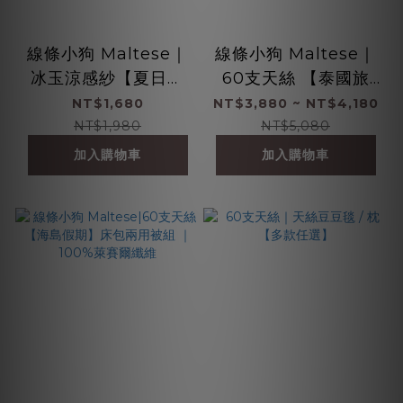
線條小狗 Maltese｜
線條小狗 Maltese｜
冰玉涼感紗【夏日主
60支天絲 【泰國旅
題】｜防螨抗菌(預購8
行】床包兩用被組 ｜
NT$1,680
NT$3,880 ~ NT$4,180
月底到貨)
100%萊賽爾纖維
NT$1,980
NT$5,080
加入購物車
加入購物車