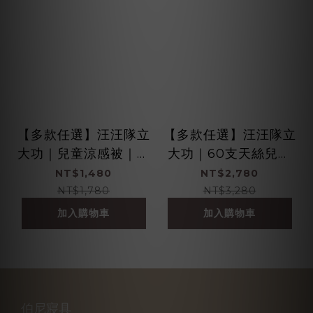
【多款任選】汪汪隊立
【多款任選】汪汪隊立
大功｜兒童涼感被｜防
大功｜60支天絲兒童
螨抗菌
睡墊三件組
NT$1,480
NT$2,780
NT$1,780
NT$3,280
加入購物車
加入購物車
伯尼寢具