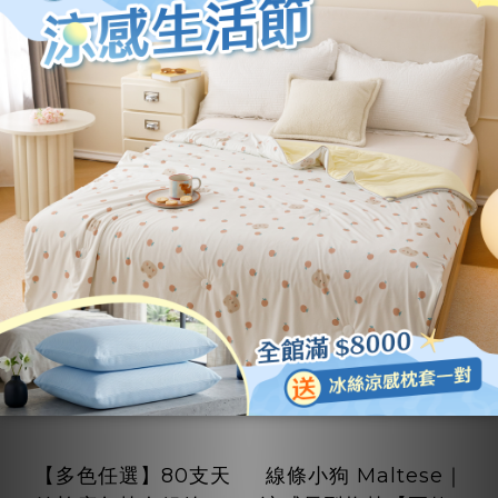
床包兩用被組 ｜100%
包兩用被組 ｜100%萊
NT$3,580 ~ NT$3,880
NT$3,580 ~ NT$3,880
萊賽爾纖維
賽爾纖維
NT$4,880
NT$4,880
加入購物車
加入購物車
【多色任選】80支天
線條小狗 Maltese｜