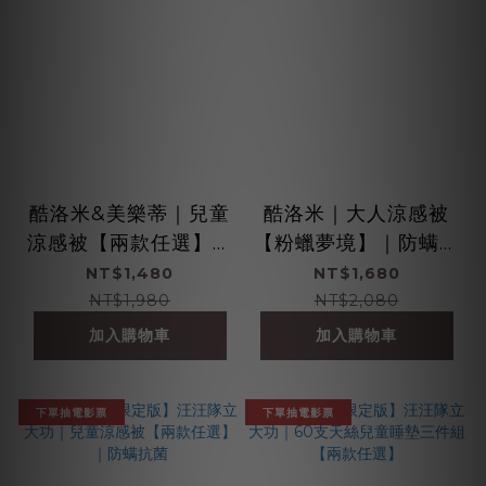
酷洛米&美樂蒂｜兒童
酷洛米｜大人涼感被
涼感被【兩款任選】｜
【粉蠟夢境】｜防螨抗
防蹣抗菌
菌
NT$1,480
NT$1,680
NT$1,980
NT$2,080
加入購物車
加入購物車
下單抽電影票
下單抽電影票