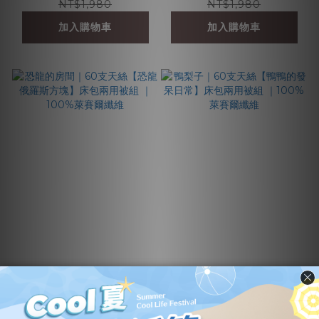
NT$1,980
NT$1,980
加入購物車
加入購物車
恐龍的房間｜60支天
鴨梨子｜60支天絲
絲【恐龍俄羅斯方塊】
【鴨鴨的發呆日常】床