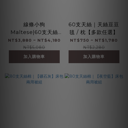
線條小狗
60支天絲｜天絲豆豆
Maltese|60支天絲
毯 / 枕【多款任選】
【海島假期】床包兩用
NT$3,880 ~ NT$4,180
NT$750 ~ NT$1,780
被組 ｜100%萊賽爾纖
NT$5,080
NT$2,280
維
加入購物車
加入購物車