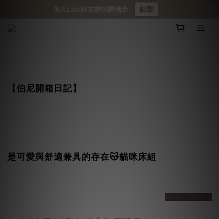
加入Line好友贈50購物金
點擊
【伯尼開箱日記】
是可愛與舒適兼具的存在
貓咪床組
😽
prev
next