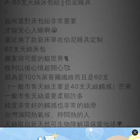
✍︎ 60支天絲床包組║伯尼睡具
-
如何選對床包組非常重要
才能安心入睡啊😭
最近換了款新床單在伯尼睡具定制
60支天絲床包
圖案很可愛的貓世界🐈
收到以後心情超開心🥰
因為是100%萊賽爾纖維而且是60支
（一般市售天絲主要是40支天絲觸感）芒果
一般市售天絲還要柔順許多
純度非常好的觸感也非常的絲滑
台灣濕悶熱氣候、抑悶熱的人
天絲取自於天然可生物降解環保愛地球🌍
吸濕、排汗性佳、適合抗菌、抗菌抗菌、親