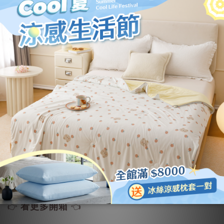
膚性佳
不誇張！睡過就真的回不去了！
直接大幅提升睡眠品質❤️
『素人小檔案』
🐿️ᴘɪɴ
日常║穿搭║美妝║活動║住宿║直播
看更多開箱
👉
👈