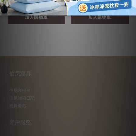
0%萊賽爾纖維
NT$5,080
NT$2,280
加入購物車
加入購物車
伯尼寢具
伯尼寢報局
伯尼開箱日記
會員優惠
客戶服務