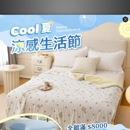
咖波xLULU豬 ｜60支
咖波xLULU豬｜抗菌
天絲【美食派對】鋪棉
舒芙被【兩款任選】｜
床包兩用被組 ｜ 10
可水洗
NT$4,180 ~ NT$4,580
NT$1,780 ~ NT$1,880