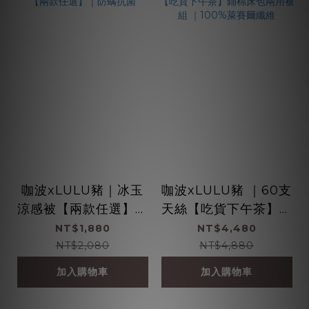
咖波xLULU豬｜冰玉
咖波xLULU豬 ｜60支
涼感被【兩款任選】｜
天絲【吃貨下午茶】鋪
防螨抗菌
棉床包兩用被組 ｜10
NT$1,880
NT$4,480
0%萊賽爾纖維
NT$2,080
NT$4,880
加入購物車
加入購物車