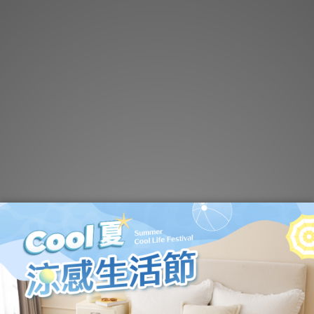
獨家電影限定版】汪汪隊
【多款任選】汪汪隊立
立大功｜60支天絲兒童睡
｜保暖毛毯
墊三件組【兩款任選】
NT$2,780
NT$1,280
NT$3,280
NT$1,380
加入購物車
加入購物車