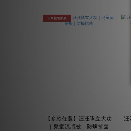
下單抽電影票
【多款任選】汪汪隊立大功
汪
｜兒童涼感被｜防螨抗菌