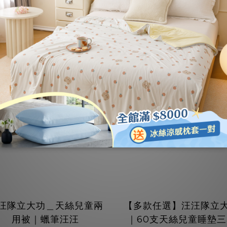
下單抽電影票
汪隊立大功＿天絲兒童兩
【多款任選】汪汪隊立
用被｜蠟筆汪汪
｜60支天絲兒童睡墊三