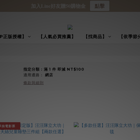
加入Line好友贈50購物金
點擊
IP正版授權】
【人氣必買推薦】
【找商品】
【依季節
指定分類：滿 1 件 即減 NT$100
適用通路：
網店
條款與細則
單抽電影票