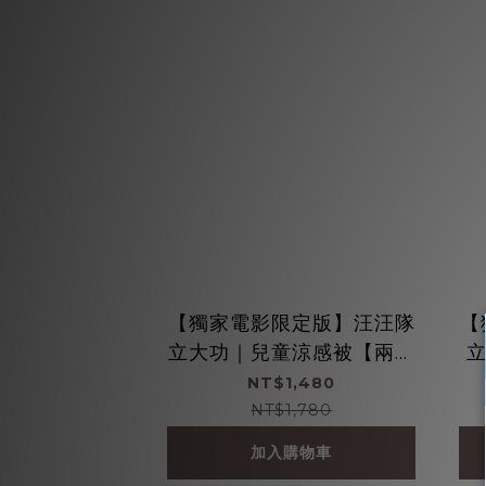
【獨家電影限定版】汪汪隊
【
立大功｜兒童涼感被【兩款
任選】｜防螨抗菌
NT$1,480
NT$1,780
加入購物車