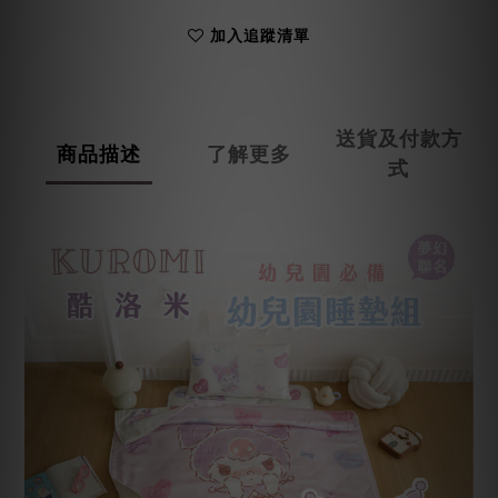
加入追蹤清單
送貨及付款方
商品描述
了解更多
式