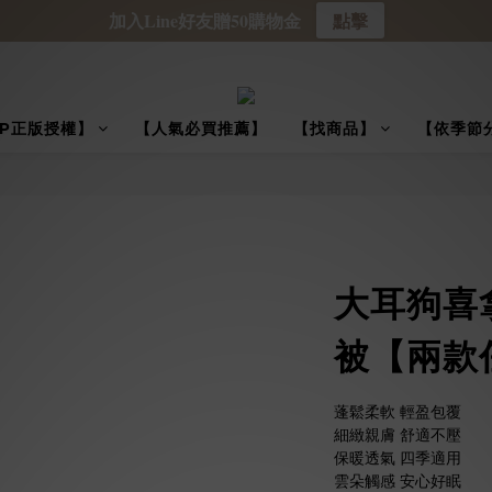
加入Line好友贈50購物金
點擊
IP正版授權】
【人氣必買推薦】
【找商品】
【依季節
大耳狗喜
被【兩款
蓬鬆柔軟 輕盈包覆
細緻親膚 舒適不壓
保暖透氣 四季適用
雲朵觸感 安心好眠