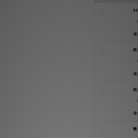
2
優
特
優
加
優
雙