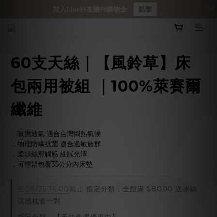
加入Line好友贈50購物金
點擊
60支天絲｜【風鈴草】床
包兩用被組 ｜100%萊賽爾
纖維
．吸濕透氣 適合台灣悶熱氣候
．物理防螨抗菌 適合過敏族群
．柔順絲滑觸感 細膩光澤
．可輕鬆包覆35公分內床墊
至
08/25 16:00
截止
指定分類，全館滿 $8000 送冰絲
涼感枕套一對