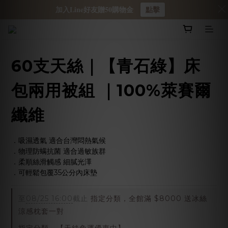
加入Line好友贈50購物金
點擊
60支天絲｜【青石綠】床
包兩用被組 ｜100%萊賽爾
纖維
．吸濕透氣 適合台灣悶熱氣候
．物理防螨抗菌 適合過敏族群
．柔順絲滑觸感 細膩光澤
．可輕鬆包覆35公分內床墊
至
08/25 16:00
截止
指定分類，全館滿 $8000 送冰絲
涼感枕套一對