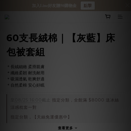
加入Line好友贈50購物金
點擊
60支長絨棉｜【灰藍】床
包被套組
＊長絨細緻 柔滑親膚
＊纖維柔韌 耐洗耐用
＊吸濕透氣 乾爽舒適
＊自然柔棉 安心好眠
至
08/25 16:00
截止
指定分類，全館滿 $8000 送冰絲
涼感枕套一對
指定分類，【天絲免運優惠中】
查看更多