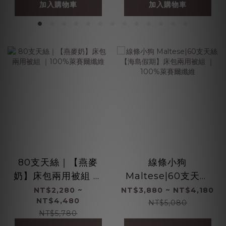
加入購物車
加入購物車
80支天絲｜【燕麥
線條小狗
奶】床包兩用被組 ｜
Maltese|60支天絲
100%萊賽爾纖維
【海島假期】床包兩
NT$2,280 ~
NT$3,880 ~ NT$4,180
NT$4,480
用被組 ｜100%萊賽
NT$5,080
NT$5,780
爾纖維