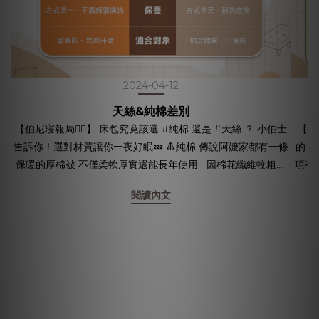
2024-04-12
天絲&純棉差別
【伯尼寢報局🕵🏻】 床包究竟該選 #純棉 還是 #天絲 ？ 小伯士
【伯尼
告訴你！選對材質讓你一夜好眠💤 🔺純棉 傳說阿嬤家都有一條
的！ 小伯士今天就來分享 如何輕鬆用洗衣機清洗
保暖的厚棉被 不僅柔軟厚實還能長年使用 因棉花纖維較粗，
項有哪些～ 🔺天絲材質如
非常耐洗、耐用 在保養上相當方便，價格也相對親民 尤其冷
袋內 
閱讀內文
冷的天能窩在純棉被窩裡真的超級舒服 幸福就是這麼簡單🥰
或羊
🔺天絲 如果你跟小伯士一樣非常怕熱，睡個覺也能流汗 或是肌
傷害床包纖維 ➂ 清洗
膚容易過敏 那天絲就是非常好的選擇👍 因為原料為天然木質
避免產生皺摺～ 🔺
纖維，有防蟎抑菌的效果 觸感也較純棉更絲滑，親膚力高 除
維吸飽水分會
此之外因為天絲具高吸濕的能力，透氣性很高 可以隨環境調節
洗容
溫度，冬暖夏涼 簡單來說，天絲不僅適合肌膚易敏感、流汗的
➃ 不
人 也適合高濕度又悶熱的台灣氣候使用 其實兩種材質都各有
是都