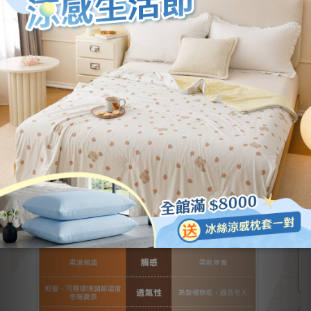
伯尼寢報局