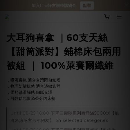
加入Line好友贈50購物金
點擊
大耳狗喜拿 ｜60支天絲
【甜筒派對】鋪棉床包兩用
被組 ｜ 100%萊賽爾纖維
．吸濕透氣 適合台灣悶熱氣候
．物理防螨抗菌 適合過敏族群
．柔順絲滑觸感 細膩光澤
．可輕鬆包覆35公分內床墊
Until
08/25 16:00
下單三麗鷗系列商品滿5000送【酷
洛米涼感方形小抱枕】 on selected categories