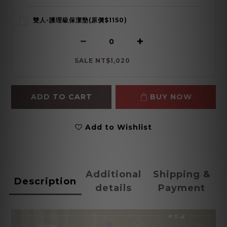
雙人-護理級保潔墊(原價$1150)
SALE NT$1,020
ADD TO CART
BUY NOW
Add to Wishlist
Additional
Shipping &
Description
details
Payment