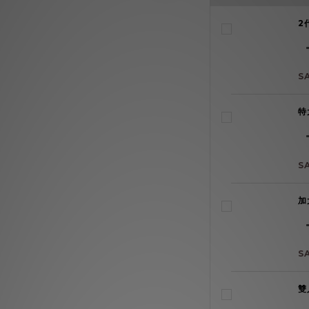
2
S
特
S
加
S
雙