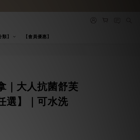
分類】
【會員優惠】
BUY NOW
拿｜大人抗菌舒芙
任選】｜可水洗