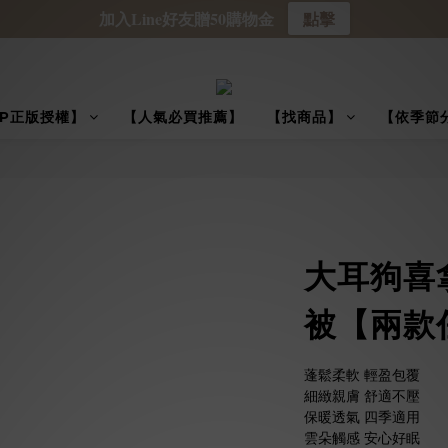
加入Line好友贈50購物金
點擊
IP正版授權】
【人氣必買推薦】
【找商品】
【依季節
大耳狗喜
被【兩款
蓬鬆柔軟 輕盈包覆
細緻親膚 舒適不壓
保暖透氣 四季適用
雲朵觸感 安心好眠