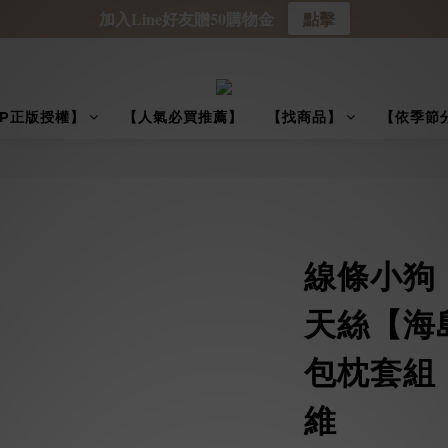
加入Line好友贈50購物金
點擊
IP正版授權】
【人氣必買推薦】
【找商品】
【依季節
線條小狗 
天絲【海
包枕套組 
維