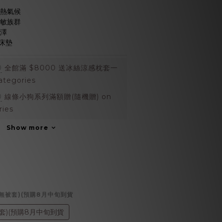
悶熱氣候
過敏族群
光澤
床墊
0
全館滿 $8000 送冰絲涼感枕套一
ategories
0
線條小狗系列滿額贈(隨機贈) on
ries
Show more
(無被套)(預購8月中旬到貨
套)(預購8月中旬到貨