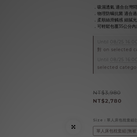
．吸濕透氣 適合台灣
．物理防螨抗菌 適合
．柔順絲滑觸感 細膩
．可輕鬆包覆35公分內
Until
08/25 16:0
對 on selected c
Until
08/25 16:0
selected catego
NT$3,980
NT$2,780
Size
: 單人床包枕套組
單人床包枕套組(無被