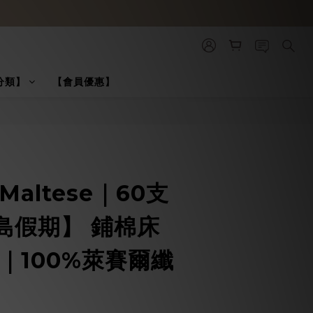
分類】
【會員優惠】
BUY NOW
Maltese｜60支
島假期】 鋪棉床
｜100%萊賽爾纖