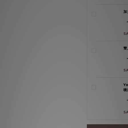
加
S
雙
S
Y
噴
S