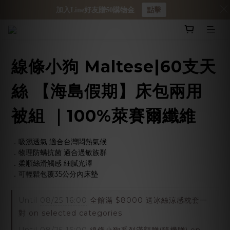
加入Line好友贈50購物金
點擊
線條小狗 Maltese|60支天
絲 【海島假期】床包兩用
被組 ｜100%萊賽爾纖維
．吸濕透氣 適合台灣悶熱氣候
．物理防螨抗菌 適合過敏族群
．柔順絲滑觸感 細膩光澤
．可輕鬆包覆35公分內床墊
Until
08/25 16:00
全館滿 $8000 送冰絲涼感枕套一
對 on selected categories