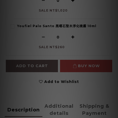
SALE NT$1,020
Youfiel Palo Santo 黑曜石聖木淨化噴霧 10ml
SALE NT$260
ADD TO CART
BUY NOW
Add to Wishlist
Additional
Shipping &
Description
details
Payment