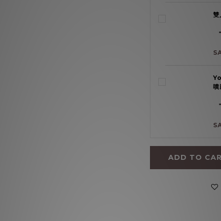
雙
S
Y
噴
S
ADD TO CA