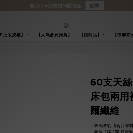
加入Line好友贈50購物金
點擊
IP正版授權】
【人氣必買推薦】
【找商品】
【依季節
60支天
床包兩用被
爾纖維
．吸濕透氣 適合台灣
．物理防螨抗菌 適合