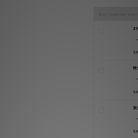
Buy Together and 
2
S
特
S
加
S