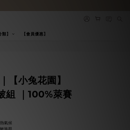
分類】
【會員優惠】
BUY NOW
絲｜【小兔花園】
組 ｜100%萊賽
悶熱氣候
過敏族群