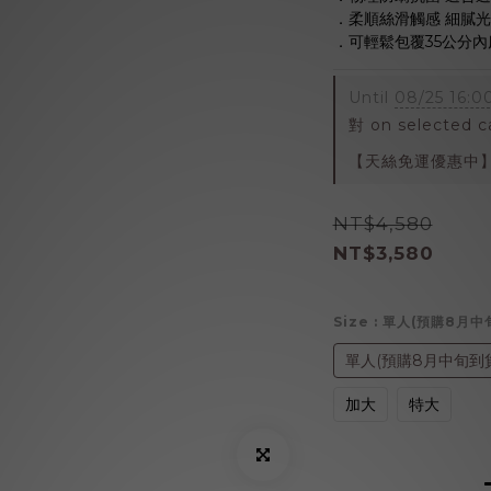
．柔順絲滑觸感 細膩
．可輕鬆包覆35公分內
Until
08/25 16:0
對 on selected c
【天絲免運優惠中】 on
NT$4,580
NT$3,580
Size
: 單人(預購8月中
單人(預購8月中旬到貨
加大
特大