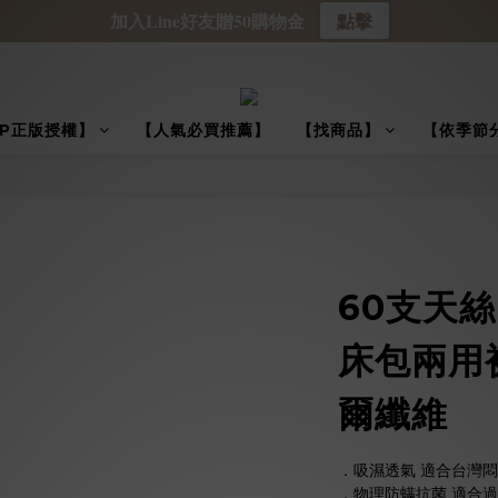
加入Line好友贈50購物金
點擊
IP正版授權】
【人氣必買推薦】
【找商品】
【依季節
60支天
床包兩用被
爾纖維
．吸濕透氣 適合台灣
．物理防螨抗菌 適合