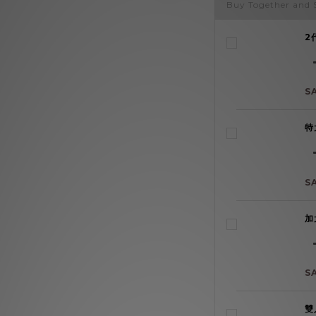
Buy Together and 
2
S
特
S
加
S
雙