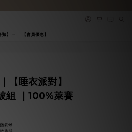
分類】
【會員優惠】
BUY NOW
絲｜【睡衣派對】
組 ｜100%萊賽
悶熱氣候
過敏族群