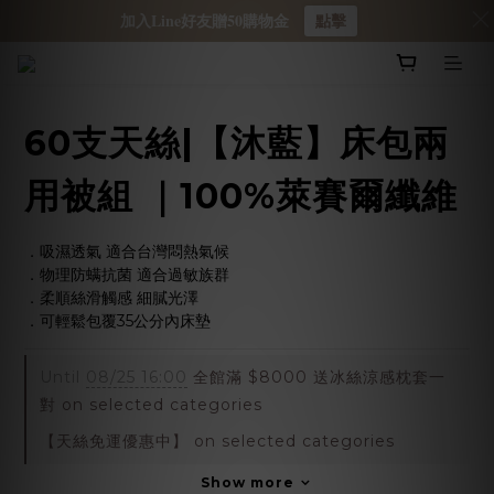
加入Line好友贈50購物金
點擊
60支天絲|【沐藍】床包兩
用被組 ｜100%萊賽爾纖維
．吸濕透氣 適合台灣悶熱氣候
．物理防螨抗菌 適合過敏族群
．柔順絲滑觸感 細膩光澤
．可輕鬆包覆35公分內床墊
Until
08/25 16:00
全館滿 $8000 送冰絲涼感枕套一
對 on selected categories
【天絲免運優惠中】 on selected categories
Show more