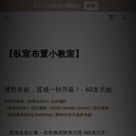
加入Line好友贈50購物金
點擊
【臥室布置小教室】
選對床組，
質感
一秒升級！- 60支天絲
本次內容由
《租客Zuker》合作邀約
《租客Zuker》設計團隊
《ZUZU design studio》
設計製作
《伯尼寢具Bony Bedding》
贊助60支天絲床包組
『質感改造計畫－老舊雅房變身沉穩 #綠境日常』