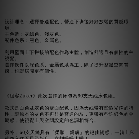
設計理念：選擇舒適配色，營造下班後好好放鬆的質感環
境。
主色調：灰綠色、淺灰色。
配件色系：黑色、金屬色。
利用壁面上下拼接的配色作為主體，創造舒適且有個性的主
視覺。
選擇軟件以深色系、金屬色系為主，除了提升整體空間質
感，也讓房間更有個性。
《租客Zuker》此次選擇的床包為60支天絲床包組。
款式
是白色及灰色的雙面配色，因為天絲
帶有些微光澤
的特
性，讓原本的灰色不再只是普通的灰，更帶有些許銀色的金
屬感，使視覺上與空間設定的色調相符合。
另外，60支天絲具有「柔順、親膚」的絕佳觸感，一躺上床
就像入住五星級飯店，立刻呼呼大睡！