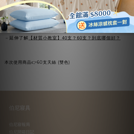
材質特性→材質強韌耐用，透氣、吸濕排汗，觸感絲滑、親
膚性佳，色澤穩定、不易掉色。
視覺效果→織密度越高越有亮澤效果，呈現如金屬般色澤，
可提高整體質感。
－延伸了解
【材質小教室】40支？60支？到底哪個好？
本次使用商品👉60支天絲 (雙色)
伯尼寢具
伯尼寢報局
伯尼開箱日記