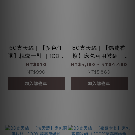
60支天絲｜【多色任
80支天絲｜【錫蘭香
選】枕套一對 ｜100%
檳】床包兩用被組｜1
萊賽爾纖維
00%萊賽爾纖維
NT$670
NT$4,180 ~ NT$4,480
NT$990
NT$5,880
加入購物車
加入購物車