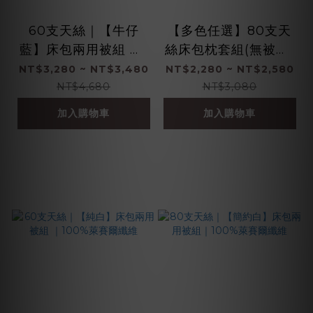
60支天絲｜【牛仔
【多色任選】80支天
藍】床包兩用被組 ｜1
絲床包枕套組(無被套)
00%萊賽爾纖維
｜100%萊賽爾纖維
NT$3,280 ~ NT$3,480
NT$2,280 ~ NT$2,580
NT$4,680
NT$3,080
加入購物車
加入購物車