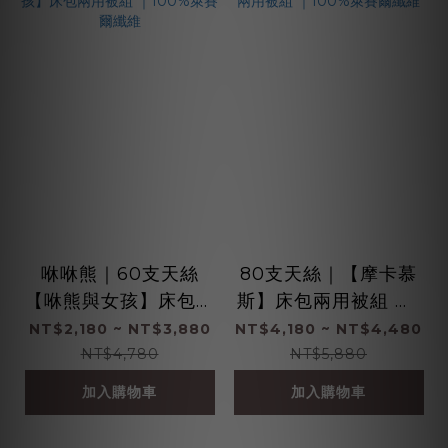
咻咻熊｜60支天絲
80支天絲｜【摩卡慕
【咻熊與女孩】床包兩
斯】床包兩用被組 ｜1
用被組 ｜100%萊賽爾
00%萊賽爾纖維
NT$2,180 ~ NT$3,880
NT$4,180 ~ NT$4,480
纖維
NT$4,780
NT$5,880
加入購物車
加入購物車