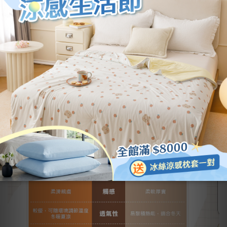
伯尼寢報局