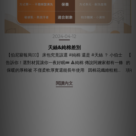
2024-04-12
天絲&純棉差別
【伯尼寢報局🕵🏻】 床包究竟該選 #純棉 還是 #天絲 ？ 小伯士
【伯尼
告訴你！選對材質讓你一夜好眠💤 🔺純棉 傳說阿嬤家都有一條
的！ 小伯士今天就來分享 如何輕鬆用洗衣機清洗
保暖的厚棉被 不僅柔軟厚實還能長年使用 因棉花纖維較粗，
項有哪些～ 🔺天絲材質如
非常耐洗、耐用 在保養上相當方便，價格也相對親民 尤其冷
袋內 
閱讀內文
冷的天能窩在純棉被窩裡真的超級舒服 幸福就是這麼簡單🥰
或羊
🔺天絲 如果你跟小伯士一樣非常怕熱，睡個覺也能流汗 或是肌
傷害床包纖維 ➂ 清洗
膚容易過敏 那天絲就是非常好的選擇👍 因為原料為天然木質
避免產生皺摺～ 🔺
纖維，有防蟎抑菌的效果 觸感也較純棉更絲滑，親膚力高 除
維吸飽水分會
此之外因為天絲具高吸濕的能力，透氣性很高 可以隨環境調節
洗容
溫度，冬暖夏涼 簡單來說，天絲不僅適合肌膚易敏感、流汗的
➃ 不
人 也適合高濕度又悶熱的台灣氣候使用 其實兩種材質都各有
是都