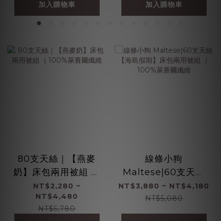
加入購物車
加入購物車
80支天絲｜【燕麥
線條小狗
奶】床包兩用被組 ｜
Maltese|60支天絲
100%萊賽爾纖維
【海島假期】床包兩
NT$2,280 ~
NT$3,880 ~ NT$4,180
NT$4,480
用被組 ｜100%萊賽
NT$5,080
NT$5,780
爾纖維